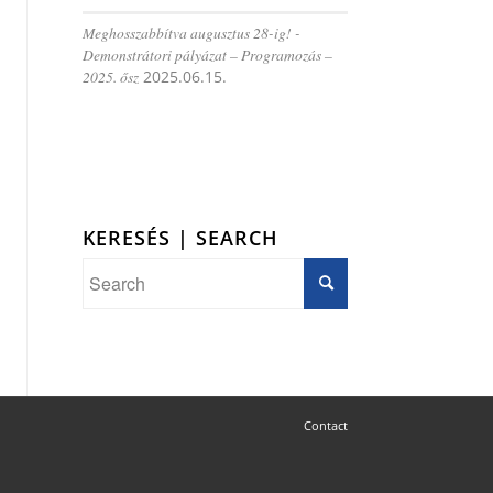
Meghosszabbítva augusztus 28-ig! -
Demonstrátori pályázat – Programozás –
2025. ősz
2025.06.15.
KERESÉS | SEARCH
Contact