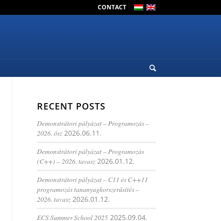
CONTACT
RECENT POSTS
Demonstrátori pályázat – Programozás –
2026. ősz
2026.06.11.
Demonstrátori pályázat – Programozás
(C++) – 2026. tavasz
2026.01.12.
Demonstrátori pályázat – C11 és C++11
programozás tananyagkorszerűsítés –
2026. tavasz
2026.01.12.
ECS Summer School 2025
2025.09.04.