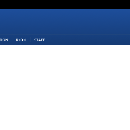
TION
R+D+I
STAFF