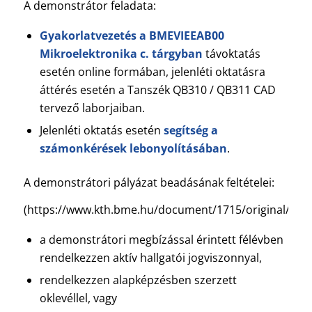
A demonstrátor feladata:
Gyakorlatvezetés a BMEVIEEAB00
Mikroelektronika c. tárgyban
távoktatás
esetén online formában, jelenléti oktatásra
áttérés esetén a Tanszék QB310 / QB311 CAD
tervező laborjaiban.
Jelenléti oktatás esetén
segítség a
számonkérések lebonyolításában
.
A demonstrátori pályázat beadásának feltételei:
(https://www.kth.bme.hu/document/1715/original/BM
a demonstrátori megbízással érintett félévben
rendelkezzen aktív hallgatói jogviszonnyal,
rendelkezzen alapképzésben szerzett
oklevéllel, vagy