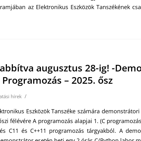
gramjában az Elektronikus Eszközök Tanszékének csap
bbítva augusztus 28-ig! -Demo
– Programozás – 2025. ősz
/
atási hírek
ktronikus Eszközök Tanszéke számára demonstrátori 
őszi félévére A programozás alapjai 1. (C programozá
) és C11 és C++11 programozás tárgyakból. A demon
nstrátor esetén heti egy 2 órás C/Python labor 