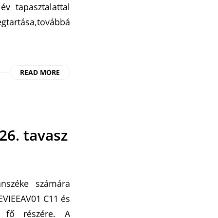
v tapasztalattal
gtartása,továbbá
READ MORE
26. tavasz
anszéke számára
MEVIEEAV01 C11 és
y fő részére. A