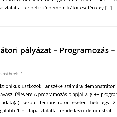
pasztalattal rendelkező demonstrátor esetén egy […]
tori pályázat – Programozás –
/
atási hírek
ktronikus Eszközök Tanszéke számára demonstrátori 
tavaszi félévére A programozás alapjai 2. (C++ progra
eladata(a) kezdő demonstrátor esetén heti egy 2
egalább 1 év tapasztalattal rendelkező demonstráto