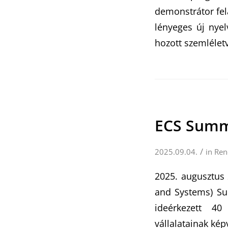
demonstrátor fe
lényeges új nyel
hozott szemlélet
ECS Summ
/
2025.09.04.
in
Ren
2025. augusztus
and Systems) Su
ideérkezett 40
vállalatainak ké