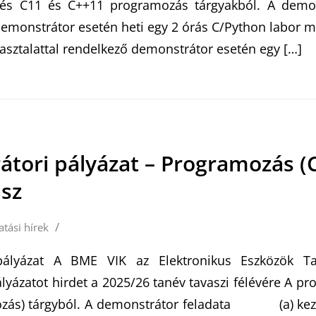
) és C11 és C++11 programozás tárgyakból. A demon
nstrátor esetén heti egy 2 órás C/Python labor 
pasztalattal rendelkező demonstrátor esetén egy […]
tori pályázat – Programozás (C
asz
/
atási hírek
pályázat A BME VIK az Elektronikus Eszközök T
lyázatot hirdet a 2025/26 tanév tavaszi félévére A pr
ozás) tárgyból. A demonstrátor feladata (a) ke