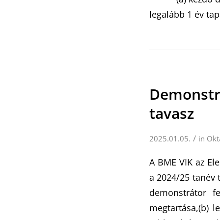
legalább 1 év ta
Demonstrá
tavasz
/
2025.01.05.
in
Okt
A BME VIK az Ele
a 2024/25 tanév 
demonstrátor f
megtartása,(b) l