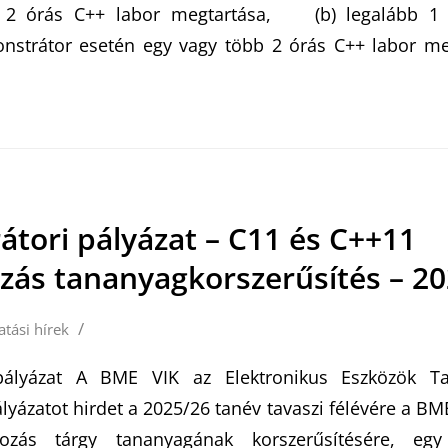
 2 órás C++ labor megtartása, (b) legalább 1 é
nstrátor esetén egy vagy több 2 órás C++ labor me
tori pályázat – C11 és C++11
ás tananyagkorszerűsítés – 20
/
atási hírek
pályázat A BME VIK az Elektronikus Eszközök T
lyázatot hirdet a 2025/26 tanév tavaszi félévére a B
zás tárgy tananyagának korszerűsítésére, eg