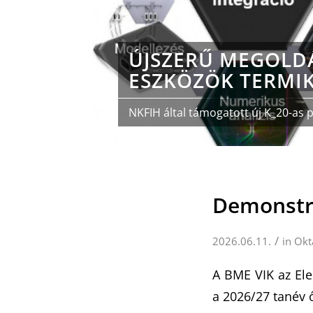
ÚJSZERŰ MEGOLD
ESZKÖZÖK TERMI
NKFIH által támogatott új K_20-as p
Demonstrá
/
2026.06.11.
in
Okt
A BME VIK az Ele
a 2026/27 tanév 