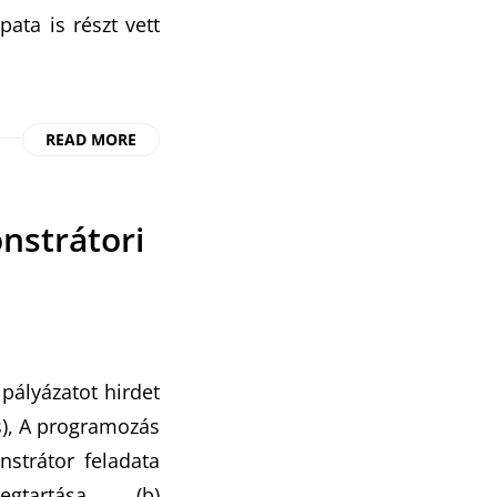
ata is részt vett
READ MORE
nstrátori
pályázatot hirdet
s), A programozás
strátor feladata
megtartása, (b)