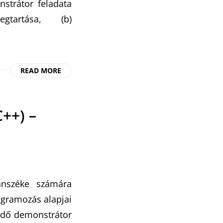
strátor feladata
megtartása, (b)
READ MORE
++) –
anszéke számára
ogramozás alapjai
zdő demonstrátor