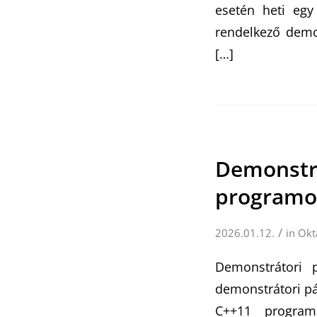
esetén heti egy
rendelkező demo
[…]
Demonstrá
programoz
/
2026.01.12.
in
Okt
Demonstrátori 
demonstrátori pá
C++11 programo