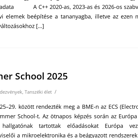
ladata A C++ 2020-as, 2023-as és 2026-os szabvá
vi elemek beépítése a tananyagba, illetve az ezen 
változásokhoz […]
er School 2025
/
dezvények
,
Tanszéki élet
 25–29. között rendezték meg a BME-n az ECS (Elect
mmer School-t. Az ötnapos képzés során az Európa
 hallgatónak tartottak előadásokat Európa veze
pviselői a mikroelektronika és a beágyazott rendszere