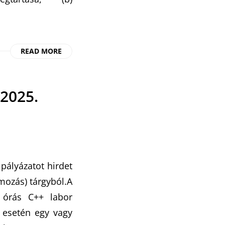
READ MORE
 2025.
pályázatot hirdet
mozás) tárgyból.A
 órás C++ labor
r esetén egy vagy