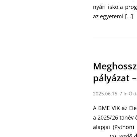
nyári iskola pro
az egyetemi […]
Meghossza
pályázat 
/
2025.06.15.
in
Okt
A BME VIK az Ele
a 2025/26 tanév 
alapjai (Python
(a) kezdő demo