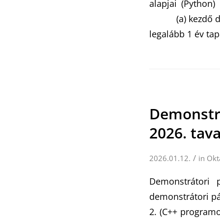
alapjai (Python
(a) kezdő demo
legalább 1 év ta
Demonstrá
2026. tav
/
2026.01.12.
in
Okt
Demonstrátori 
demonstrátori pá
2. (C++ program