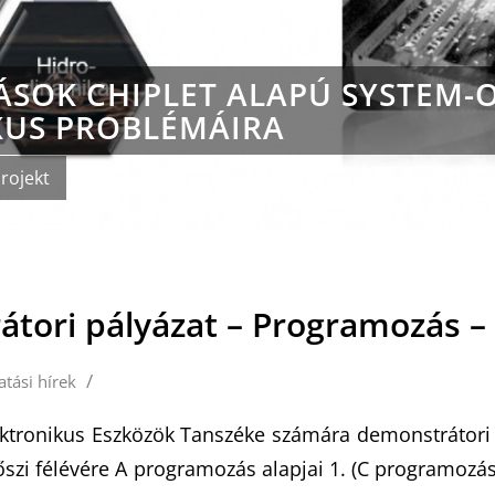
ÁSOK CHIPLET ALAPÚ SYSTEM-
KUS PROBLÉMÁIRA
rojekt
tori pályázat – Programozás – 
/
atási hírek
ktronikus Eszközök Tanszéke számára demonstrátori 
őszi félévére A programozás alapjai 1. (C programozá