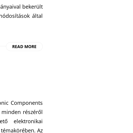
nyaival bekerült
módosítások által
READ MORE
ronic Components
 minden részéről
tő elektronikai
k témakörében. Az