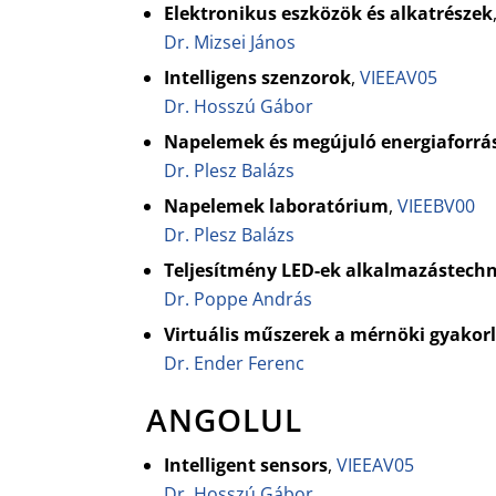
Elektronikus eszközök és alkatrészek
Dr. Mizsei János
Intelligens szenzorok
,
VIEEAV05
Dr. Hosszú Gábor
Napelemek és megújuló energiaforrá
Dr. Plesz Balázs
Napelemek laboratórium
,
VIEEBV00
Dr. Plesz Balázs
Teljesítmény LED-ek alkalmazástechn
Dr. Poppe András
Virtuális műszerek a mérnöki gyakor
Dr. Ender Ferenc
ANGOLUL
Intelligent sensors
,
VIEEAV05
Dr. Hosszú Gábor