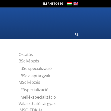
ELÉRHETŐSÉG
Oktatás
BSc képzés
BSc specializáció
BSc alaptárgyak
MSc képzés
Főspecializáció
Mellékspecializáció
Választható tárgyak
IMSC, TDK és