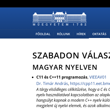
FŐOLDAL
RÓLUNK
HÍREK
OKTATÁS
SZABADON VÁLAS
MAGYAR NYELVEN
C11 és C++11 programozás
,
VIEEAV01
Dr. Timár András
,
https://cpp11.eet.bm
A tárgy elsődleges célkitűzése, hogy a C é
nyelv használatával kapcsolatban az alapk
hangsúlyt kapnak a modern C++ nyelv külö
megjelent új nyelvi elemek, és azok alkalma