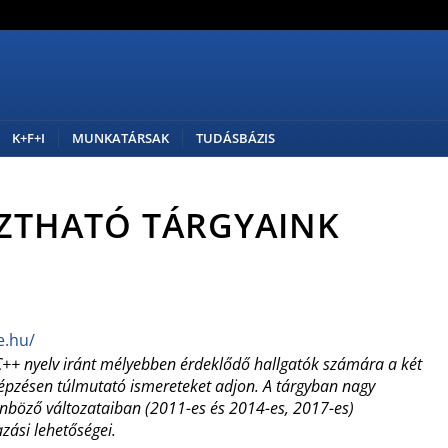
K+F+I
MUNKATÁRSAK
TUDÁSBÁZIS
ZTHATÓ TÁRGYAINK
e.hu/
s C++ nyelv iránt mélyebben érdeklődő hallgatók számára a két
épzésen túlmutató ismereteket adjon. A tárgyban nagy
nböző változataiban (2011-es és 2014-es, 2017-es)
zási lehetőségei.