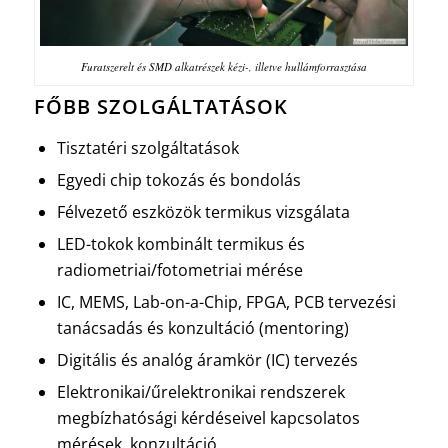
Furatszerelt és SMD alkatrészek kézi-, illetve hullámforrasztása
FŐBB SZOLGÁLTATÁSOK
Tisztatéri szolgáltatások
Egyedi chip tokozás és bondolás
Félvezető eszközök termikus vizsgálata
LED-tokok kombinált termikus és
radiometriai/fotometriai mérése
IC, MEMS, Lab-on-a-Chip, FPGA, PCB tervezési
tanácsadás és konzultáció (mentoring)
Digitális és analóg áramkör (IC) tervezés
Elektronikai/űrelektronikai rendszerek
megbízhatósági kérdéseivel kapcsolatos
mérések, konzultáció