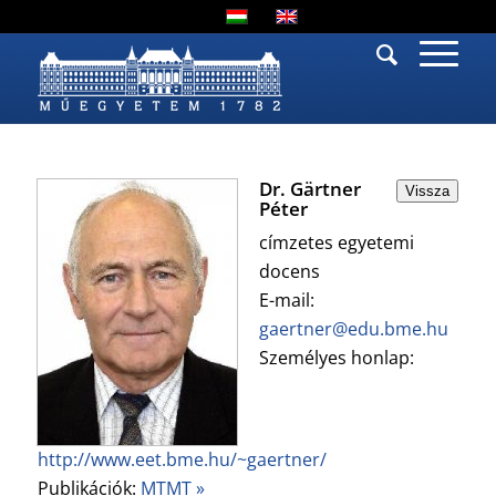
Dr. Gärtner
Vissza
Péter
címzetes egyetemi
docens
E-mail:
gaertner@edu.bme.hu
Személyes honlap:
http://www.eet.bme.hu/~gaertner/
Publikációk:
MTMT »