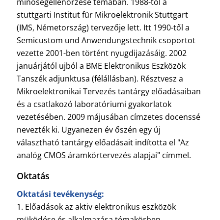
minőségellenőrzése témában. 1988-tól a
stuttgarti Institut für Mikroelektronik Stuttgart
(IMS, Németország) tervezője lett. Itt 1990-től a
Semicustom und Anwendungstechnik csoportot
vezette 2001-ben történt nyugdijazásáig. 2002
januárjától ujból a BME Elektronikus Eszközök
Tanszék adjunktusa (félállásban). Résztvesz a
Mikroelektronikai Tervezés tantárgy előadásaiban
és a csatlakozó laboratóriumi gyakorlatok
vezetésében. 2009 májusában címzetes docenssé
nevezték ki. Ugyanezen év őszén egy új
választható tantárgy előadásait indította el "Az
analóg CMOS áramkörtervezés alapjai" címmel.
Oktatás
Oktatási tevékenység:
1. Előadások az aktiv elektronikus eszközök
müködése és alkalmazása témakörben