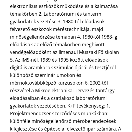
elektronikus eszközök müködése és alkalmazása
témakörben 2. Laboratóriumi és tantermi
gyakorlatok vezetése 3. 1980-tól előadások
félvezető eszközök méréstechnikája, majd
minőségellenőrzése témában 4. 1980-tól 1988-ig
előadások az előző témakörben meghivott
vendégelőadóként az Ilmenaui Müszaki Főiskolán
5. Az IMS-nél, 1989 és 1995 között előadások
digitális áramkörök szimulációjáról és tesztjéről
különböző szemináriumokon és
mérnöktovábbképző kurzusokon 6. 2002-től
részvétel a Mikroelektronikai Tervezés tantárgy
előadásaiban és a csatlakozó laboratóriumi
gyakorlatok vezetésében. K+F tevékenység: 1.
Projektmenedzser szerződéses munkákban:
különféle minőségellenőrző mérőberendezések
kifejlesztése és épitése a félvezető ipar számára. A