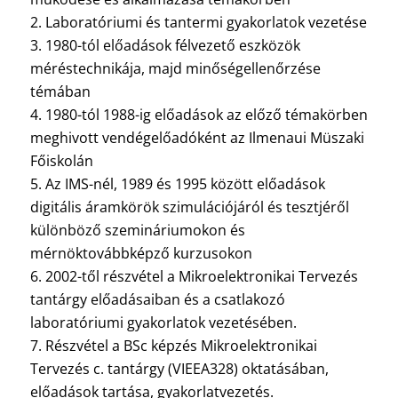
2. Laboratóriumi és tantermi gyakorlatok vezetése
3. 1980-tól előadások félvezető eszközök
méréstechnikája, majd minőségellenőrzése
témában
4. 1980-tól 1988-ig előadások az előző témakörben
meghivott vendégelőadóként az Ilmenaui Müszaki
Főiskolán
5. Az IMS-nél, 1989 és 1995 között előadások
digitális áramkörök szimulációjáról és tesztjéről
különböző szemináriumokon és
mérnöktovábbképző kurzusokon
6. 2002-től részvétel a Mikroelektronikai Tervezés
tantárgy előadásaiban és a csatlakozó
laboratóriumi gyakorlatok vezetésében.
7. Részvétel a BSc képzés Mikroelektronikai
Tervezés c. tantárgy (VIEEA328) oktatásában,
előadások tartása, gyakorlatvezetés.