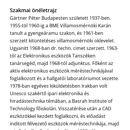
Szakmai önéletrajz
Gärtner Péter Budapesten született 1937-ben.
1955-töl 1960-ig a BME Villamosmérnöki Karán
tanult a gyengeáramu szakon, és 1961-ben
szerzett kitüntetéses villamosmérnöki oklevelet.
Ugyanitt 1968-ban dr. techn. cimet szerzett. 1963-
tól az Elektronikus eszközök Tanszéken
tanársegéd, majd 1968-tól adjunktus. Főként az
aktiv elektronikus eszközök méréstechnikájával
foglalkozott és a hallgatói laboratóriumot vezette.
1978-ban egyéves kiküldetésben Irakban volt
Unesco szakértő ipari elektronika és
hiradástechnika témában, a Basrah Institute of
Technology főiskolán. Visszatérése után a CAD
eszközökkel kezdett foglalkozni, és előadást
inditott félvezető eszközök méréstechnikája, majd