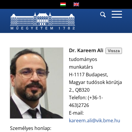
Dr. Kareem Ali
Vissza
tudományos
munkatárs
H-1117 Budapest,
Magyar tudósok körútja
2., QB320
Telefon: (+36-1-
463)2726
E-mail:
kareem.ali@vik.bme.hu
Személyes honlap: