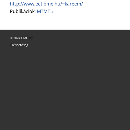
http://www.eet.bme.hu/~kareem/
Publikációk:
MTMT »
© 2024 BME EET
Elérhetőség