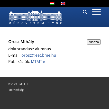
Orosz Mihály
Vissza
doktorandusz alumnus
E-mail:
orosz@eet.bme.hu
Publikációk:
MTMT »
© 2024 BME EET
Elérhetőség