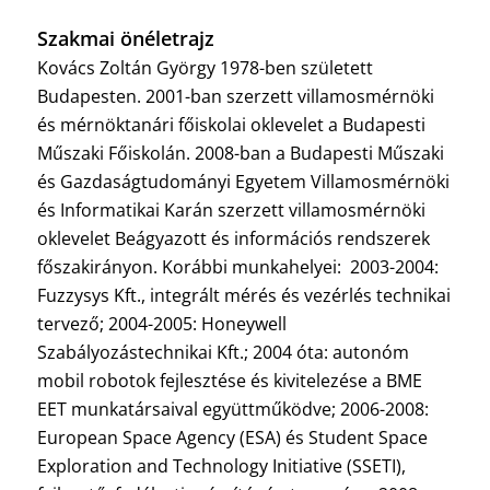
Szakmai önéletrajz
Kovács Zoltán György 1978-ben született
Budapesten. 2001-ban szerzett villamosmérnöki
és mérnöktanári főiskolai oklevelet a Budapesti
Műszaki Főiskolán. 2008-ban a Budapesti Műszaki
és Gazdaságtudományi Egyetem Villamosmérnöki
és Informatikai Karán szerzett villamosmérnöki
oklevelet Beágyazott és információs rendszerek
főszakirányon. Korábbi munkahelyei: 2003-2004:
Fuzzysys Kft., integrált mérés és vezérlés technikai
tervező; 2004-2005: Honeywell
Szabályozástechnikai Kft.; 2004 óta: autonóm
mobil robotok fejlesztése és kivitelezése a BME
EET munkatársaival együttműködve; 2006-2008:
European Space Agency (ESA) és Student Space
Exploration and Technology Initiative (SSETI),