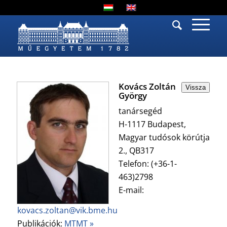
Kovács Zoltán
Vissza
György
tanársegéd
H-1117 Budapest,
Magyar tudósok körútja
2., QB317
Telefon: (+36-1-
463)2798
E-mail:
kovacs.zoltan@vik.bme.hu
Publikációk:
MTMT »