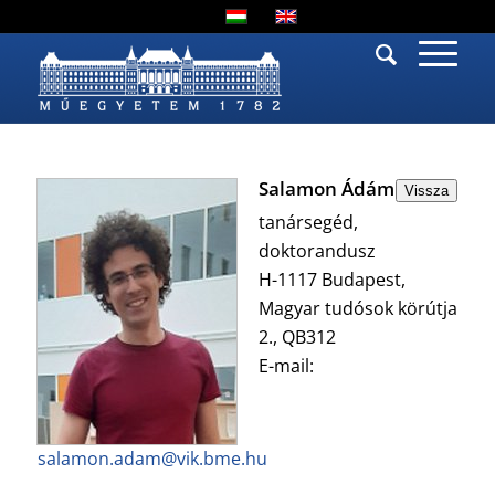
Salamon Ádám
Vissza
tanársegéd,
doktorandusz
H-1117 Budapest,
Magyar tudósok körútja
2., QB312
E-mail:
salamon.adam@vik.bme.hu