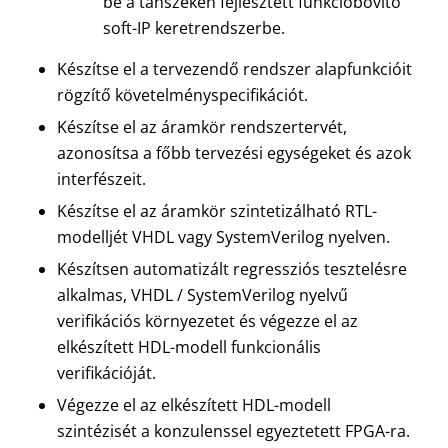
be a tanszéken fejlesztett funkcióbővítő
soft-IP keretrendszerbe.
Készítse el a tervezendő rendszer alapfunkcióit
rögzítő követelményspecifikációt.
Készítse el az áramkör rendszertervét,
azonosítsa a főbb tervezési egységeket és azok
interfészeit.
Készítse el az áramkör szintetizálható RTL-
modelljét VHDL vagy SystemVerilog nyelven.
Készítsen automatizált regressziós tesztelésre
alkalmas, VHDL / SystemVerilog nyelvű
verifikációs környezetet és végezze el az
elkészített HDL-modell funkcionális
verifikációját.
Végezze el az elkészített HDL-modell
szintézisét a konzulenssel egyeztetett FPGA-ra.