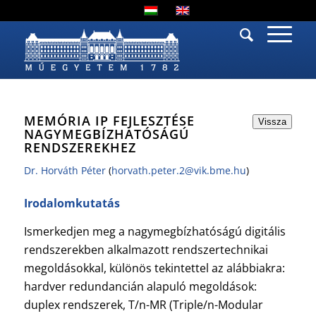
MEMÓRIA IP FEJLESZTÉSE
Vissza
NAGYMEGBÍZHATÓSÁGÚ
RENDSZEREKHEZ
Dr. Horváth Péter
(
horvath.peter.2@vik.bme.hu
)
Irodalomkutatás
Ismerkedjen meg a nagymegbízhatóságú digitális
rendszerekben alkalmazott rendszertechnikai
megoldásokkal, különös tekintettel az alábbiakra:
hardver redundancián alapuló megoldások:
duplex rendszerek, T/n-MR (Triple/n-Modular