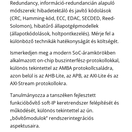
Redundancy, információ-redundancián alapuló
módszerek: hibadetektáló és javító kódolások
(CRC, Hamming-kód, ECC, EDAC, SECDED, Reed-
Solomon), hibatűrő állapotgépmodellek
(állapotkódolások, holtpontkezelés). Mérje fel a
különböző technikák hatékonyságát és költségét.
Ismerkedjen meg a modern SoC-áramkörökben
alkalmazott on-chip buszinterfész-protokollokkal,
különös tekintettel az AMBA protokollcsaládra,
azon belül is az AHB-Lite, az APB, az AXI-Lite és az
AXI-Stream protokollokra.
Tanulmányozza a tanszéken fejlesztett
funkcióbővítő soft-IP keretrendszer felépítését és
működését, különös tekintettel az ún.
„bővítőmodulok” rendszerintegrációs
aspektusaira.