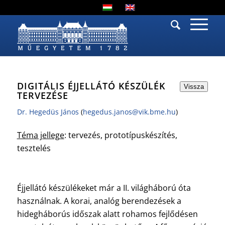
DIGITÁLIS ÉJJELLÁTÓ KÉSZÜLÉK
Vissza
TERVEZÉSE
Dr. Hegedüs János
(
hegedus.janos@vik.bme.hu
)
Téma jellege
: tervezés, prototípuskészítés,
tesztelés
Éjjellátó készülékeket már a II. világháború óta
használnak. A korai, analóg berendezések a
hidegháborús időszak alatt rohamos fejlődésen