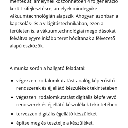
mentek át, amelynek köszönhetően 4 fő generáció
került kifejlesztésre, amelyek mindegyike
vákuumtechnológián alapszik. Ahogyan azonban a
kapcsolás- és a világítástechnikában, ezen a
területen is, a vákuumtechnológiai megoldásokat
felváltva egyre inkább teret hódítanak a félvezető
alapú eszközök.
A munka során a hallgató feladatai:
végezzen irodalomkutatást analóg képerősítő
rendszerek és éjjellátó készülékek tekintetében
végezzen irodalomkutatást digitális képfelvevő
rendszerek és éjjellátó készülékek tekintetében
tervezzen digitális éjjellátó készüléket
építse meg és tesztelje a készüléket.