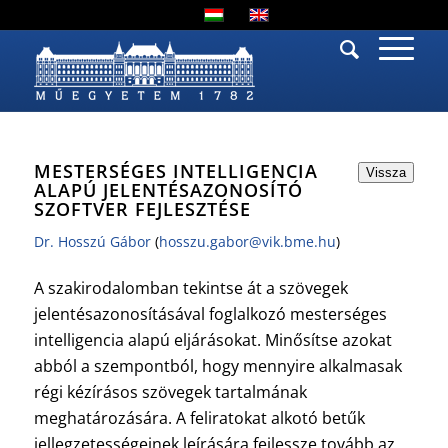
MESTERSÉGES INTELLIGENCIA
Vissza
ALAPÚ JELENTÉSAZONOSÍTÓ
SZOFTVER FEJLESZTÉSE
Dr. Hosszú Gábor
(
hosszu.gabor@vik.bme.hu
)
A szakirodalomban tekintse át a szövegek
jelentésazonosításával foglalkozó mesterséges
intelligencia alapú eljárásokat. Minősítse azokat
abból a szempontból, hogy mennyire alkalmasak
régi kézírásos szövegek tartalmának
meghatározására. A feliratokat alkotó betűk
jellegzetességeinek leírására fejlessze tovább az