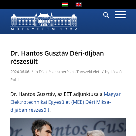
Dr. Hantos Gusztáv Déri-díjban
részesült
/
/
2024.06.06.
in
Díjak és elismerések
,
Tanszéki élet
by
László
Pohl
Dr. Hantos Gusztáv, az EET adjunktusa a
Magyar
Elektrotechnikai Egyesület (MEE) Déri Miksa-
díjában részesült
.